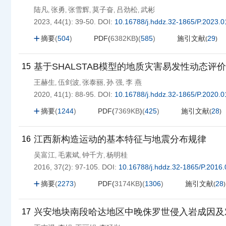
陆凡
张勇
张雪辉
莫子奋
吕劲松
武彬
,
,
,
,
,
2023, 44(1): 39-50.
DOI:
10.16788/j.hddz.32-1865/P.2023.0
摘要
(
504
)
PDF(
6382KB
)
(
585
)
施引文献
29
(
)
基于SHALSTAB模型的地质灾害易发性动态评价
15
王赫生
伍剑波
张泰丽
孙 强
李 燕
,
,
,
,
2020, 41(1): 88-95.
DOI:
10.16788/j.hddz.32-1865/P.2020.0
摘要
(
1244
)
PDF(
7369KB
)
(
425
)
施引文献
28
(
)
江西新构造运动的基本特征与地震分布规律
16
吴富江
毛素斌
钟千方
杨明桂
,
,
,
2016, 37(2): 97-105.
DOI:
10.16788/j.hddz.32-1865/P.2016.
摘要
(
2273
)
PDF(
3174KB
)
(
1306
)
施引文献
28
(
)
兴安地块南段哈达地区中晚侏罗世侵入岩成因及
17