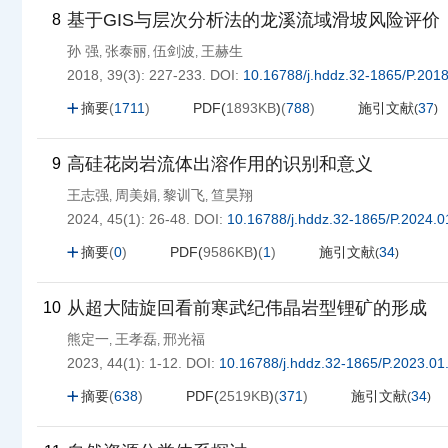
基于GIS与层次分析法的龙溪流域滑坡风险评价
8
孙 强
张泰丽
伍剑波
王赫生
,
,
,
2018, 39(3): 227-233.
DOI:
10.16788/j.hddz.32-1865/P.201
摘要
(
1711
)
PDF(
1893KB
)
(
788
)
施引文献
37
(
)
高硅花岗岩流体出溶作用的识别和意义
9
王志强
周美娟
黎训飞
笪昊翔
,
,
,
2024, 45(1): 26-48.
DOI:
10.16788/j.hddz.32-1865/P.2024.0
摘要
(
0
)
PDF(
9586KB
)
(
1
)
施引文献
34
(
)
从超大陆旋回看前寒武纪伟晶岩型锂矿的形成
10
熊定一
王孝磊
邢光福
,
,
2023, 44(1): 1-12.
DOI:
10.16788/j.hddz.32-1865/P.2023.01
摘要
(
638
)
PDF(
2519KB
)
(
371
)
施引文献
34
(
)