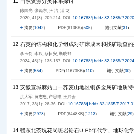
自然资源分类体系探讨
11
陈国光
张晓东
张 洁
湛 龙
,
,
,
2020, 41(3): 209-214.
DOI:
10.16788/j.hddz.32-1865/P.202
摘要
(
1042
)
PDF(
813KB
)
(
505
)
施引文献
31
(
)
石英的结构和化学组成对矿床成因和找矿勘查的
12
李玉钊
李欢
蔡恒安
靳晓野
,
,
,
2024, 45(2): 135-157.
DOI:
10.16788/j.hddz.32-1865/P.202
摘要
(
554
)
PDF(
11673KB
)
(
110
)
施引文献
30
(
)
安徽宣城麻姑山—荞麦山地区铜多金属矿地质特
13
洪大军
黄志忠
产思维
王兴会
,
,
,
2017, 38(1): 28-36.
DOI:
10.16788/j.hddz.32-1865/P.2017.0
摘要
(
2978
)
PDF(
6448KB
)
(
1213
)
施引文献
29
(
)
赣东北茶坑花岗斑岩锆石U-Pb年代学、地球化
14