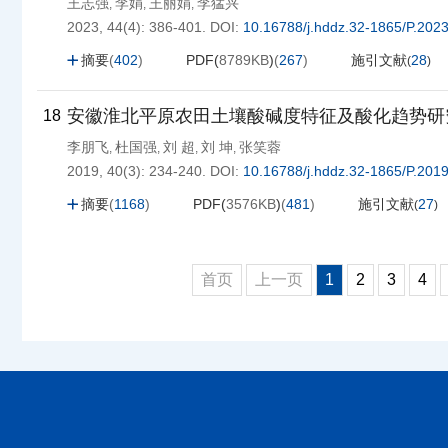
王志强
李娟
王丽娟
李猛兴
,
,
,
2023, 44(4): 386-401.
DOI:
10.16788/j.hddz.32-1865/P.202
摘要
(
402
)
PDF(
8789KB
)
(
267
)
施引文献
28
(
)
安徽淮北平原农田土壤酸碱度特征及酸化趋势研
18
李朋飞
杜国强
刘 超
刘 坤
张笑蓉
,
,
,
,
2019, 40(3): 234-240.
DOI:
10.16788/j.hddz.32-1865/P.201
摘要
(
1168
)
PDF(
3576KB
)
(
481
)
施引文献
27
(
)
首页
上一页
1
2
3
4