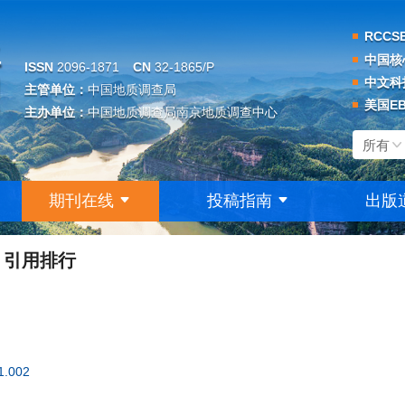
RCC
中国核
ISSN
2096-1871
CN
32-1865/P
中文科
主管单位：
中国地质调查局
美国E
主办单位：
中国地质调查局南京地质调查中心
期刊在线
投稿指南
出版
引用排行
1.002