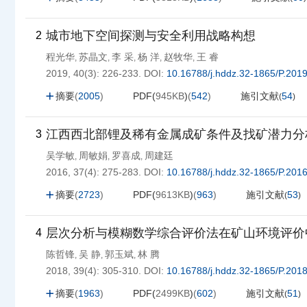
城市地下空间探测与安全利用战略构想
2
程光华
苏晶文
李 采
杨 洋
赵牧华
王 睿
,
,
,
,
,
2019, 40(3): 226-233.
DOI:
10.16788/j.hddz.32-1865/P.201
摘要
(
2005
)
PDF(
945KB
)
(
542
)
施引文献
54
(
)
江西西北部锂及稀有金属成矿条件及找矿潜力分
3
吴学敏
周敏娟
罗喜成
周建廷
,
,
,
2016, 37(4): 275-283.
DOI:
10.16788/j.hddz.32-1865/P.201
摘要
(
2723
)
PDF(
9613KB
)
(
963
)
施引文献
53
(
)
层次分析与模糊数学综合评价法在矿山环境评价
4
陈哲锋
吴 静
郭玉斌
林 腾
,
,
,
2018, 39(4): 305-310.
DOI:
10.16788/j.hddz.32-1865/P.201
摘要
(
1963
)
PDF(
2499KB
)
(
602
)
施引文献
51
(
)