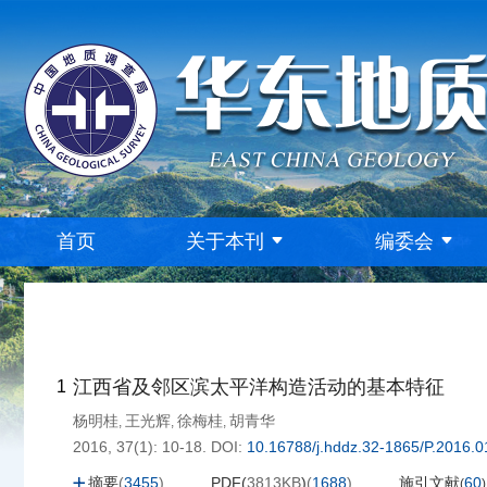
首页
关于本刊
编委会
江西省及邻区滨太平洋构造活动的基本特征
1
杨明桂
王光辉
徐梅桂
胡青华
,
,
,
2016, 37(1): 10-18.
DOI:
10.16788/j.hddz.32-1865/P.2016.0
摘要
(
3455
)
PDF(
3813KB
)
(
1688
)
施引文献
60
(
)