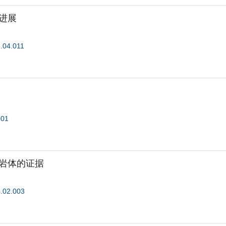
进展
2.04.011
001
岩体的证据
4.02.003