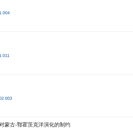
1.004
1.011
02.003
对蒙古-鄂霍茨克洋演化的制约