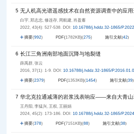
无人机高光谱遥感技术在自然资源调查中的应用
5
白宇
郑志忠
修连存
周航建
肖盈蓄
,
,
,
,
2022, 43(4): 527-538.
DOI:
10.16788/j.hddz.32-1865/P.202
摘要
(
992
)
PDF(
1782KB
)
(
275
)
施引文献
42
(
)
长江三角洲南部地面沉降与地裂缝
6
薛禹群
张云
,
2016, 37(1): 1-9.
DOI:
10.16788/j.hddz.32-1865/P.2016.01.
摘要
(
2379
)
PDF(
1353KB
)
(
1454
)
施引文献
39
(
)
华北克拉通减薄的岩浆浅表响应——来自大青山
7
王丹阳
李猛兴
王权
王丽娟
,
,
,
2024, 45(2): 173-186.
DOI:
10.16788/j.hddz.32-1865/P.202
摘要
(
378
)
PDF(
7151KB
)
(
88
)
施引文献
38
(
)