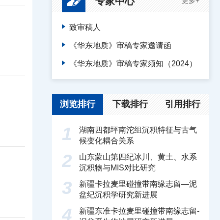
专家中心
更多+
致审稿人
《华东地质》审稿专家邀请函
《华东地质》审稿专家须知（2024）
浏览排行
下载排行
引用排行
1
湖南四都坪南沱组沉积特征与古气
候变化耦合关系
2
山东蒙山第四纪冰川、黄土、水系
沉积物与MIS对比研究
3
新疆卡拉麦里碰撞带南缘志留—泥
盆纪沉积学研究新进展
4
新疆东准卡拉麦里碰撞带南缘志留-