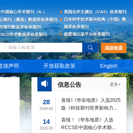
SE中国核心学术期刊（A-）
美国化学文摘社（CAS）收录期刊
日本科学技术振兴机构（中国）数
心期刊（遴选）数据库收录期刊
据库收录期刊
技期刊数据库收录期刊
超星域出版平台收录期刊
BSCO学术数据库收录期刊
高级检索
道德声明
开放获取政策
English
信息公告
更多+
喜报∣《华东地质》入选2025
28
版《科技期刊世界影响力指
2026-02
数（WJCI）报告》
喜报！《华东地质》入选
14
RCCSE中国核心学术期刊
2025-05