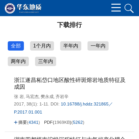
下载排行
全部
1个月内
半年内
一年内
两年内
三年内
浙江遂昌柘岱口地区酸性碎斑熔岩地质特征及
成因
张 岩
马宏杰
樊永成
齐岩辛
,
,
,
2017, 38(1): 1-11.
DOI:
10.16788/j.hddz.321865／
P.2017.01.001
摘要
(
4341
)
PDF(
1969KB
)
(
5262
)