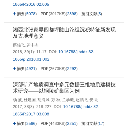
1865/P.2016.02.005
摘要
(
5078
)
PDF(
3017KB
)
(
2398
)
施引文献
5
(
)
湘西北张家界四都坪陡山沱组沉积特征新发现
及古地理意义
蔡雄飞
罗中杰
,
2018, 39(1): 11-17.
DOI:
10.16788/j.hddz.32-
1865/p.2018.01.002
摘要
(
4921
)
PDF(
2673KB
)
(
2292
)
深部矿产地质调查中多元数据三维地质建模技
术研究——以铜陵矿集区为例
杨 波
杜建国
胡海风
万 秋
兰学毅
赵鹏飞
安 明
,
,
,
,
,
,
2017, 38(3): 218-227.
DOI:
10.16788/j.hddz.32-
1865/P.2017.03.008
摘要
(
3566
)
PDF(
4483KB
)
(
2251
)
施引文献
17
(
)