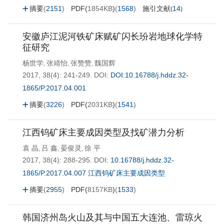
摘要
(
2151
)
PDF(
1854KB
)
(
1568
)
施引文献
14
(
)
安徽庐江泥河铁矿床赋矿闪长玢岩地球化学特
征研究
杨世学
张靖怡
张赞赞
魏国辉
,
,
,
2017, 38(4): 241-249.
DOI:
DOI:10.16788/j.hddz.32-
1865/P.2017.04.001
摘要
(
3226
)
PDF(
2031KB
)
(
1541
)
江西钨矿床主要成因类型及找矿潜力分析
袁 晶
吕 鑫
晏俊灵
徐 平
,
,
,
2017, 38(4): 288-295.
DOI:
10.16788/j.hddz.32-
1865/P.2017.04.007 江西钨矿床主要成因类型
摘要
(
2955
)
PDF(
8157KB
)
(
1533
)
韩国济州岛火山及其与中国五大连池、雷琼火