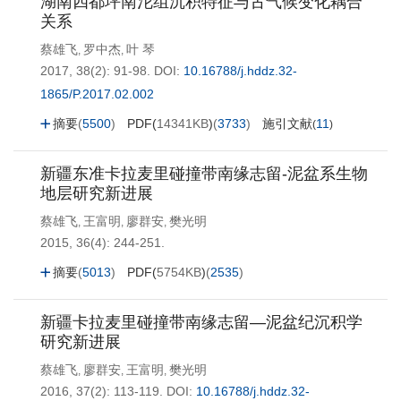
湖南四都坪南沱组沉积特征与古气候变化耦合
关系
蔡雄飞
罗中杰
叶 琴
,
,
2017, 38(2): 91-98.
DOI:
10.16788/j.hddz.32-
1865/P.2017.02.002
摘要
(
5500
)
PDF(
14341KB
)
(
3733
)
施引文献
11
(
)
新疆东准卡拉麦里碰撞带南缘志留-泥盆系生物
地层研究新进展
蔡雄飞
王富明
廖群安
樊光明
,
,
,
2015, 36(4): 244-251.
摘要
(
5013
)
PDF(
5754KB
)
(
2535
)
新疆卡拉麦里碰撞带南缘志留—泥盆纪沉积学
研究新进展
蔡雄飞
廖群安
王富明
樊光明
,
,
,
2016, 37(2): 113-119.
DOI:
10.16788/j.hddz.32-