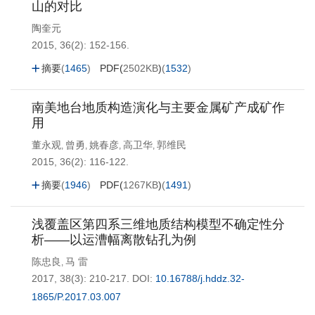
山的对比
陶奎元
2015, 36(2): 152-156.
摘要
(
1465
)
PDF(
2502KB
)
(
1532
)
南美地台地质构造演化与主要金属矿产成矿作
用
董永观
曾勇
姚春彦
高卫华
郭维民
,
,
,
,
2015, 36(2): 116-122.
摘要
(
1946
)
PDF(
1267KB
)
(
1491
)
浅覆盖区第四系三维地质结构模型不确定性分
析——以运漕幅离散钻孔为例
陈忠良
马 雷
,
2017, 38(3): 210-217.
DOI:
10.16788/j.hddz.32-
1865/P.2017.03.007