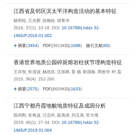
江西省及邻区滨太平洋构造活动的基本特征
杨明桂
王光辉
徐梅桂
胡青华
,
,
,
2016, 37(1): 10-18.
DOI:
10.16788/j.hddz.32-
1865/P.2016.01.002
摘要
(
3454
)
PDF(
3813KB
)
(
1688
)
施引文献
60
(
)
香港世界地质公园碎斑熔岩柱状节理构造特征
王存智
朱清波
杨祝良
沈加林
姜 杨
靳国栋
周效华
时 磊
,
,
,
,
,
,
,
2015, 36(4): 252-260.
摘要
(
2575
)
PDF(
8609KB
)
(
1633
)
江西宁都丹霞地貌地质特征及成因分析
陈同刚
朱将波
汪启年
延海涛
刘玉泉
官大维
,
,
,
,
,
2019, 40(1): 27-34.
DOI:
10.16788/j.hddz.32-
1865/P.2019.01.004